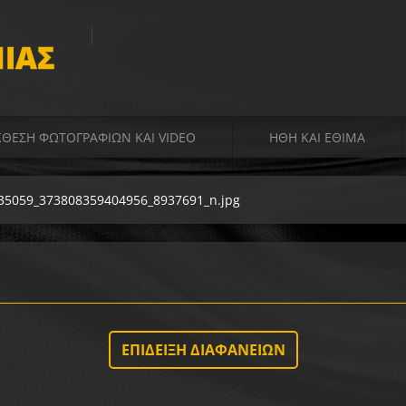
ΙΑΣ
ΚΘΕΣΗ ΦΩΤΟΓΡΑΦΙΏΝ ΚΑΙ VIDEO
ΉΘΗ ΚΑΙ ΈΘΙΜΑ
35059_373808359404956_8937691_n.jpg
ΕΠΊΔΕΙΞΗ ΔΙΑΦΑΝΕΙΏΝ