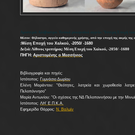
Αριστερά: Αλάβαστρο. Τυπικό μυκηναϊκό αγγείο: Ύστερη Εποχή του
Μέσον: Θήλαστρο, αγγείο καθημερινής χρήσης, από την εποχή της ακμής της
:Μέση Εποχή του Χαλκού, -2050/ -1680
Δεξιά: Λίθινος τριπτήρας: Μέση Εποχή του Χαλκού, -2050/ -1680
ΠΗΓΗ:
Αριστομένης ο Μεσσήνιος
Βιβλιογραφία και πηγές:
Ιστότοπος:
Γυμνάσιο Δωρίου
Ελένη Μαράντου: "Θεότητες, λατρεία και χωροθεσία λατρε
Πελοπόννησο"
Μαρία Αντωνίου: "Οι σχέσεις της ΝΔ Πελοποννήσου με την Μινω
Ιστότοπος:
ΛΗ΄ Ε.Π.Κ.Α.
Εφημερίδα Θάρρος:
Ν. Βαλμίν