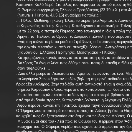
Κοπανάκι-Καλό Νερό. Στο τέλος του περάσματος αυτού προς τη θ
Ο Ρωμαίος συγγραφέας Πλίνιος ο Πρεσβύτερος (23-79 μ.Χ.) στο 4ο 
(Naturalis Historia, 4.i.5.15) αναφέρει τις πόλεις :
... Πύλος, Μεθώνη, η κώμη ΄Ελος, το ακρωτήριο Ακρίτας, ο Ασιναί
ο Κορωναίος από την Κορώνη. Καταλήγουν στο ακρωτήριο Ταίναρο.
με τα 22 όρη, ο ποταμός Πάμισος, στο εσωτερικό η ίδια η πόλη της
Αρήνη, το Πτελεόν, το Θρύον, το Δώριον, η Ζάγκλη, που άκμασαν
Ενάμιση αιώνα περίπου μετά το Στράβωνα, ο Παυσανίας περιηγείτ
την αρχαία Μεσσήνη κι από κει συνεχίζει βόρεια... Αντιγράφουμε
(Παυσανίου, Ελλάδος Περιήγησις, Μεσσηκιακά - Ηλιακά):
Κατηφορίζοντας κανείς συναντά σε απόσταση τριάντα σταδίων από
Βαλύρας To όνομα λένε πως δόθηκε στον ποταμό, επειδή ο Θάμυρις
όταν τυφλώθηκε. ..
. Δύο άλλα ρεύματα, Λευκασία και 'Αμφιτος, ενώνονται σε ένα. Μετ
το λεγόμενο Στενυκληρικόν πεδίον(δηλ. τη σημερινή πεδιάδα του
ήρωαςΣτενύκληρος. Στην πεδιάδα αυτή αντικριστά είναι η ονομαζόμ
σήμερα Καρνάσιον άλσος, γεμάτο από κυπαρίσσια. ... Κοντά στο 
Σε απόσταση οχτώ περίπουσταδίωvπρος τα αριστερά βρίσκονται τα 
από την Ανδανία προς τις Κυπαρισσίες βρίσκεται η λεγόμενη Πολίχν
Αφού περάσει κανείς την Ηλέκτρα, έχειμια πηγή ονομαζόμενη Αχαΐ
Ο 'Ομηρος λέει στοποίημά του πως αυτού,στο Δώριο, βρήκε το Θάμυ
καυχηθεί πως θα ξεπερνούσε στο άσμα και τις ίδιες τις Μούσες. 
Μινυάς είναι δικό του - λέει πως το Θάμυρι τον περίμενε στον 'Αδη 
καύχημά του. Ο Θάμυρις νομίζω πως έχασε από αρρώστια την όρ
έπαθε και ο 'Ομηρος. Ενώ όμως ο Όμηρο έκαμνε πάντοτε ποιήματα