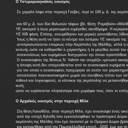
Ο Υστερομυκηναϊκός οικισμός
Σε χαμηλό λόφο στην περιοχή Γούβες, περί τα 100 μ. Δ. της ακρό
και 60 μ. Δ. των δύο θολωτών τάφων (βλ. θέση: Ραμοβούνι-«Μάλ
ΥΕ οικισμού ή ίσως μεμονωμένο ευμέγεθες οικοδόμημα. Η κεραμεικ
ΥΕ ΙΙΙΒ φάση. Επίσης, ανευρέθησαν και μερικές ασυνήθιστες λίθιν
Ίσως η θέση αυτή να ήταν το κέντρο του ύστερου ΥΕ οικισμού της 
αντιπροσωπεύεται επαρκώς στην Ακρόπολη της Μάλθης, αλλά η 
εκτενής ώστε να καθορισθεί ο χαρακτήρας ή το μέγεθος αυτού του ο
απεικονίσεως των ευρημάτων δυσχεραίνει την όποια προσπάθεια 
Ο ανασκαφέας της θέσεως N. Valmin την ονομάζει «μινωικό οικισμ
η άποψη αυτή δεν στοιχειοθετείται από τα ανασκαφικά ευρήματα κ
για τον οποίο ο ανασκαφέας προχώρησε σε αυτόν τον χαρακτηρισμό
αποτελούσε πυκνοκατοικημένο χωριό του συνήθους τύπου των ύσ
πιθανό και λογικοφανές, οι κάτοικοι της ακρόπολης να μετακινή
αυτή,
ώστε να ευρίσκονται πλησιέστερα στα χωράφια τους, όταν το επέτρ
Ο Αρχαϊκός οικισμός στην περιοχή Μίλα
Στη θέση Λακαθέλα, στην περιοχή Μίλα, έχει ανασκαφεί ένας οικισ
από την εποχή δηλαδή που εγκαταλείφθηκε το προϊστορικό ∆ώριο 
ακρόπολη της Μάλθης που έχει ταυτιστεί με το Ομηρικό Δώριο βρίσκ
και κατοικήθηκε από την Πρωτοελλαδική εποχή, -3200, έως και το