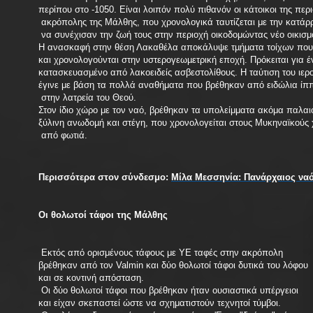
περίπου στο -1050. Είναι λοιπόν πολύ πιθανόν οι κάτοικοι της περ
ακρόπολης της Μάλθης, που χρονολογικά ταυτίζεται με την κατάρ
να συνέχισαν την ζωή τους στην περιοχή οικοδομώντας νέο οικισ
Η ανασκαφή στην θέση Λακαθέλα αποκάλυψε τµήµατα τοίχων που
και χρονολογούνται στην υστερογεωµετρική εποχή. Πρόκειται για 
κατασκευασµένο από λακοειδείς ασβεστολίθους. Η ταύτιση του ιερ
έγινε με βάση τα πολλά αναθήματα που βρέθηκαν από ειδώλια ίππ
στην λατρεία του Θεού.
Στον ίδιο χώρο με τον ναό, βρέθηκαν τα υπολείμματα ακόμα παλα
ξύλινη ανωδοµή και στέγη, που χρονολογείται στους Μυκηναϊκούς 
από φωτιά.
Περισσότερα στον σύνδεσμο:
Μίλα Μεσσηνία: Πανάρχαιος να
Οι θολωτοί τάφοι της Μάλθης
Εκτός από ορισμένους τάφους με ΥΕ ταφές στην ακρόπολη
βρέθηκαν από τον Valmin και δύο θολωτοί τάφοι δυτικά του λόφου
και σε κοντινή απόσταση.
Οι δύο θολωτοί τάφοι που βρέθηκαν ήταν ουσιαστικά υπέργειοι
και είχαν σκεπαστεί ώστε να σχηματιστούν τεχνητοί τύμβοι.