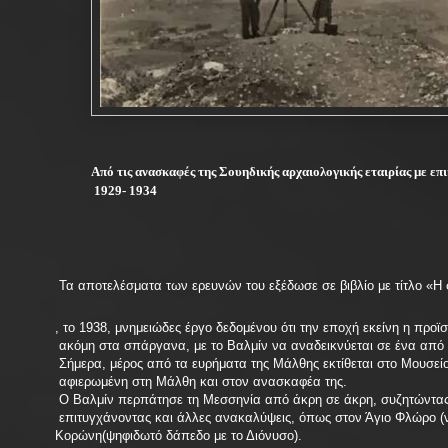
Από τις ανασκαφές της Σουηδικής αρχαιολογικής εταιρίας με επ
1929- 1934
Τα αποτελέσματα των ερευνών του εξέδωσε σε βιβλίο με τίτλο «Η
, το 1938, μνημειώδες έργο δεδομένου ότι την εποχή εκείνη η προϊ
ακόμη στα σπάργανα, με το Βαλμίν να αναδεικνύεται σε ένα από 
Σήμερα, μέρος από τα ευρήματα της Μάλθης εκτίθεται στο Μουσείο
αφιερωμένη στη Μάλθη και στον ανασκαφέα της.
Ο Βαλμίν περπάτησε τη Μεσσηνία από άκρη σε άκρη, συζητώντας 
επιτυγχάνοντας και άλλες ανακαλύψεις, όπως στον Άγιο Φλώρο (ν
Κορώνη(ψηφιδωτό δάπεδο με το Διόνυσο).