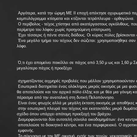
Αργότερα, κατά την ώριμη ΜΕ ΙΙ εποχή απέκτησε οχυρωματικό περ
καμπυλόγραμμα κτίσματα και κτίζονται τετράπλευρα - ορθογώνια.
Ο περίβολος - τείχος χτίστηκε από ακατέργαστους ογκόλιθους, π
περίμετρο του λόφου χωρίς προηγούμενη επίστρωση.
Έχει τέσσερις ή πέντε στενές διόδους. Οι κύριες πύλες βρίσκονται 
Ένα μεγάλο τμήμα του τείχους δεν σώζεται: χρησιμοποιήθηκε σαν
λόφο.
Ό,τι έχει απομείνει ποικίλλει σε πάχος από 3,50 μ ως και 1,60 μ Σ
μεγαλύτερο πάχος ή προεξέχει
σχηματίζοντας αιχμηρές προβολές που μάλλον χρησιμοποιούνταν ω
Εσωτερικά διατηρείται ένας ολόκληρος μικρός οικισμός με μια φυ
θα αποτελούσε και τον αρχικό πόλο έλξης και με θέα μια γόνιμη κ
πέρασμα από την ανατολική στη δυτική Πελοπόννησο.
Είναι ένας φτωχός αλλά με μεγάλη έκταση οικισμός με αποθήκες 
στην εσωτερική πλευρά του τείχους και εκατοντάδες μικρά δωμάτι
σχέδιο όπου υπάρχει απότομη προεξοχή του βράχου.
Διαμορφώνονται δύο αυτοτελή σύνολα οικοδομημάτων: ένα κεντρι
αποτελούσε το διοικητικό κέντρο, και ένα περιφερειακό. Ο αγροτι
εμφανής.
Το σύγχρονο με τον ΜΕ οικισμό, εντός των τειχών, νεκροταφείο, 