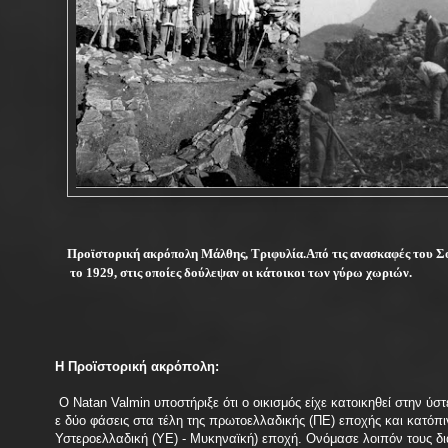
Προϊστορική ακρόπολη Μάλθης, Τριφυλία.Από τις ανασκαφές του Σ
το 1929, στις οποίες δούλεψαν οι κάτοικοι των γύρω χωριών.
Η Προϊστορική ακρόπολη:
Ο Natan Valmin υποστήριξε ότι ο οικισμός είχε κατοικηθεί στην ύσ
ε δύο φάσεις στα τέλη της πρωτοελλαδικής (ΠΕ) εποχής και κατόπ
Υστεροελλαδική (ΥΕ) - Μυκηναϊκή) εποχή. Ονόμασε λοιπόν τους διαδοχ