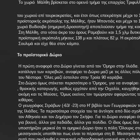
Το χωριό Μάλθη βρίσκεται στο ορεινό τμήμα της επαρχίας Τριφυ
του χωριού επί τουρκοκρατίας, και έτσι όπως επεκράτησε μέχρι το
προϊστορικής ακρόπολης της Μάλθης, ήταν Μποντιάς και μέχρι το 1
χωριό Βυδίσοβα (σημερινή Δροσοπηγή) αποτελούσαν τμήμα της κοι
Στη Μάλθη, στο νότιο άκρο του όρους Ραμοβούνι και 1,5 χλμ δυτικ
προϊστορική ακρόπολη μήκους 138 μ και πλάτους 82 μ. Η ακρόπολ
Σουλιμά και είχε θέα στον κάμπο.
Το προϊστορικό Δώριο
Η πρώτη αναφορά στο Δώριο γίνεται από τον 'Ομηρο στην Ιλιάδα.
κατάλογο των καραβιών, αναφέρει το Δώριο μαζί με τις άλλες πόλ
του Νέστορα. 'Ολες μαζί έστειλαν στην Τροία 90 καράβια.
Στο Δώριο όμως στέκεται περισσότερο ο 'Ομηρος, για να αναφέρει 
, θρακικής καταγωγής, καθώς ερχόταν από την Οιχαλία, καυχήθηκε 
ακόμη και τις Μούσες. 'Oμως εκείνες τον τιμώρησαν αφαιρώντας το
κιθάρας.
Ο γεωγράφος Στράβων (-63/ -23) στο Η' βιβλίο των Γεωγραφικών το
της Ιλιάδας. Τα περισσότερα στοιχεία του τα άντλησε από δύο σχ
τον Αθηναίο και τον Δημήτριο τον Σκήψιο. Για το Δώριο αναφέρει ότ
για βουνό, άλλοι για πεδιάδα, άλλοι για πολίδιο. Ο ίδιος όμως δεν
υποστήριζαν μερικοί ότι το ομηρικό Δώριο ήταν η πόλη 'Ολουρις 
μεσσηνιακός υποτίθεται πως είναι το πέρασμα στη Β. Μεσσηνία π
αυτό που ακολουθεί η σημερινή σιδηροδρομική γραμμή και ο οδικ