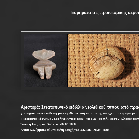
Ευρήματα της προϊστορικής ακρ
Αριστερά: Στεατοπυγικό ειδώλιο νεολιθικού τύπου από πρα
γυμνήγυναικεία καθιστή μορφή. Φέρει οπή ανάρτησης στοιχείο που μαρτυρεί
( κρεμαστό κόσμημα). Νεολιθική περίοδος: -5η έως -4η χιλ. Μέσον: Ελεφαντοσ
Ύστερη Εποχή του Χαλκού, -1680/ -1060
Δεξιά: Καλύμματα πίθων: Μέση Εποχή του Χαλκού, -2050/ -1680