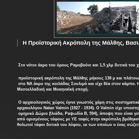
Η Προϊστορική Ακρόπολη της Μάλθης,
Βασι
Στο νότιο άκρο του όρους Ραμοβούνι και 1,5 χλμ δυτικά του 
προϊστορική ακρόπολη της Μάλθης μήκους 138 μ και πλάτους
στο ΝΑ άκρο της κοιλάδας Σουλιμά και είχε θέα στον κάμπο.
Μεσοελλαδική και Μυκηναϊκή εποχή.
Ο αρχαιολογικός χώρος έγινε γνωστός χάρη στις συστηματι
αρχαιολόγου Natan Valmin (1927 - 1934). Ο Valmin είχε υποστη
ομηρικό Δώριο (Ιλιάδα, Ραψωδία Β, 594), άποψη που είναι γ
από ορισμένους τάφους με ΥΕ ταφές στην ακρόπολη βρέθηκα
θολωτοί τάφοι δυτικά του λόφου, εκ των οποίων ο ένας σώζετ