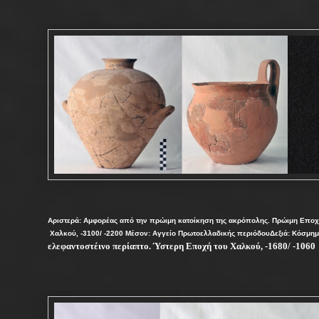
Αριστερά: Αμφορέας από την πρώιμη κατοίκηση της ακρόπολης. Πρώιμη Εποχ
Χαλκού, -3100/ -2200 Μέσον: Αγγείο Πρωτοελλαδικής περιόδουΔεξιά: Κόσμη
ελεφαντοστέινο περίαπτο. Ύστερη Εποχή του Χαλκού, -1680/ -1060