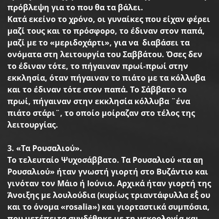
πρόβλεψη
για
το
που
θα
τα
βάλει
.
Κατά
εκείνο
το
χρόνο
,
οι
γυναίκες
που
είχαν
φέρει
μαζί
τους
και
το
πρόσφορο
,
το
έδιναν
στον
παπά
,
μαζί
με
το
«
μεριδοχάρτι
»,
για
να
διαβάσει
τα
ονόματα
στη
λειτουργία
του
Σαββάτου
.
Όσες
δεν
το
έδιναν
τότε
,
το
πήγαιναν
πρωί
-
πρωί
στην
εκκλησία
,
όταν
πήγαιναν
το
πιάτο
με
τα
κόλλυβα
και
το
έδιναν
τότε
στον
παπά
.
Το
Σάββατο
το
πρωί
,
πήγαιναν
στην
εκκλησία
κόλλυβα
¨ένα
πιάτο
στάρι¨
,
το
οποίο
μοίραζαν
στο
τέλος
της
λειτουργίας
.
3. «
Τα
Ρουσαλιού
».
Το
τελευταίο
Ψυχοσάββατο
.
Τα
Ρουσαλιού
«
τα
αη
Ρουσαλιού
»
ήταν
γνωστή
γιορτή
στο
Βυζάντιο
και
γινόταν
τον
Μάιο
ή
Ιούνιο
.
Αρχικά
ήταν
γιορτή
της
Άνοιξης
με
λουλούδια
(
κυρίως
τριαντάφυλλα
εξ΄
ου
και
το
όνομα
«rosalia»)
και
γιορταστικά
συμπόσια
,
που
μετέπειτα
συνδέθηκε
με
τη
νεκρολογία
και