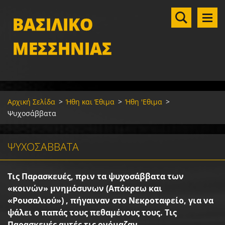
ΒΑΣΙΛΙΚΟ
ΜΕΣΣΗΝΙΑΣ
Αρχική Σελίδα
>
Ήθη και Έθιμα
>
Ήθη 'Εθιμα
>
Ψυχοσάββατα
ΨΥΧΟΣΆΒΒΑΤΑ
Τις
Παρασκευές
,
πριν
τα
ψυχοσάββατα
των
«
κοινών
»
μνημόσυνων
(
Απόκρεω
και
«
Ρουσαλιού
») ,
πήγαιναν
στο
Νεκροταφείο
,
για
να
ψάλει
ο
παπάς
τους
πεθαμένους
τους
.
Τις
Παρασκευές
αυτές
τις
ονόμαζαν