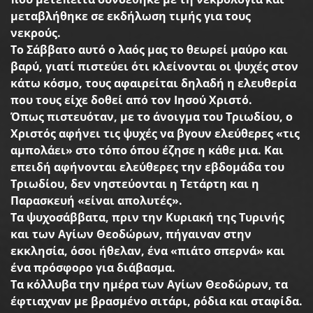
μεταβλήθηκε
σε
εκδήλωση
τιμής
για
τους
νεκρούς
.
Το
Σάββατο
αυτό
ο
λαός
μας
το
θεωρεί
μαύρο
και
βαρύ
,
γιατί
πιστεύει
ότι
κλείνονται
οι
ψυχές
στον
κάτω
κόσμο
,
τους
αφαιρείται
δηλαδή
η
ελευθερία
που
τους
είχε
δοθεί
από
τον
Ιησού
Χριστό
.
Όπως
πιστευόταν
,
με
το
άνοιγμα
του
Τριωδίου
,
ο
Χριστός
αφήνει
τις
ψυχές
να
βγουν
ελεύθερες
«
τις
αμπολάει
»
στο
τόπο
όπου
έζησε
η
κάθε
μια
.
Και
επειδή
αφήνονται
ελεύθερες
την
εβδομάδα
του
Τριωδίου
,
δεν
νηστεύονται
η
Τετάρτη
και
η
Παρασκευή
«
είναι
απολυτές
».
Τα
ψυχοσάββατα
,
πριν
την
Κυριακή
της
Τυρινής
και
των
Αγίων
Θεοδώρων
,
πήγαιναν
στην
εκκλησία
,
όσοι
ήθελαν
,
ένα
«
πιάτο
σπερνά
»
και
ένα
πρόσφορο
για
διάβασμα
.
Τα
κόλλυβα
την
ημέρα
των
Αγίων
Θεοδώρων
,
τα
έφτιαχναν
με
βρασμένο
σιτάρι
,
ρόδια
και
σταφίδα
.