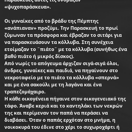
«
ψυχοπαράσκευα
».
Οι
γυναίκες
από
το
βράδυ
της
Πέμπτης
«
ανάπιαναν
»
προζύμι
.
Την
Παρασκευή
το
πρωί
ζύμωναν
τα
πρόσφορα
και
έβραζαν
το
σιτάρι
για
να
παρασκευάσουν
τα
κόλλυβα
.
Στη
συνέχεια
ετοίμαζαν
το
¨πιάτο¨
με
τα
κόλλυβα
(
συνήθως
ένα
βαθύ
πιάτο
ή
μικρός
δίσκος
).
Από
νωρίς
το
απόγευμα
άρχιζαν
σιγά
-
σιγά
όλοι
,
άνδρες
,
γυναίκες
και
παιδιά
,
να
πηγαίνουν
στο
νεκροταφείο
με
το
πιάτο
τα
κόλλυβα
«
σπερνά
»
και
με
ένα
σακούλι
με
τη
λαγάνα
και
ένα
τραπεζομάχαιρο
.
Η
κάθε
οικογένεια
πήγαινε
στον
οικογενειακό
της
τάφο
.
Άναβε
κεριά
και
το
καντηλάκι
των
νεκρών
της
και
περίμεναν
τον
παπά
να
περάσει
να
διαβάσει
.
Όταν
ο
παπάς
ερχόταν
στο
μνήμα
,
η
νοικοκυρά
του
έδινε
στο
χέρι
το
συχωροχάρτι
ή