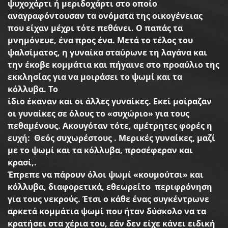
ψυχοχάρτι
ή
μεριδοχάρτι
στο
οποίο
αναγραφόντουσαν
τα
ονόματα
της
οικογένειας
που
είχαν
μέχρι
τότε
πεθάνει
.
Ο
παπάς
τα
μνημόνευε
,
ένα
προς
ένα
.
Μετά
το
τέλος
του
ψαλσίματος
,
η
γυναίκα
σταύρωνε
τη
λαγάνα
και
την
έκοβε
κομμάτια
και
πήγαινε
στο
προαύλιο
της
εκκλησίας
για
να
μοιράσει
το
ψωμί
και
τα
κόλλυβα
.
Το
ίδιο
έκαναν
και
οι
άλλες
γυναίκες
.
Εκεί
μοίραζαν
οι
γυναίκες
σε
όλους
το
«
συχώριο
»
για
τους
πεθαμένους
.
Ακουγόταν
τότε
,
αμέτρητες
φορές
η
ευχή
:
Θεός
συχωρέστους
.
Μερικές
γυναίκες
,
μαζί
με
το
ψωμί
και
τα
κόλλυβα
,
προσέφεραν
και
κρασί
,.
Έπρεπε
να
πάρουν
όλοι
ψωμί
«
κουμούτσι
»
και
κόλλυβα
,
διαφορετικά
,
εθεωρείτο
περιφρόνηση
για
τους
νεκρούς
.
Έτσι
ο
κάθε
ένας
συγκέντρωνε
αρκετά
κομμάτια
ψωμί
που
ήταν
δύσκολο
να
τα
κρατήσει
στα
χέρια
του
,
εάν
δεν
είχε
κάνει
ειδική