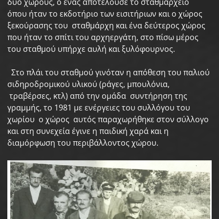
δυο χώρους, ο ένας αποτελούσε το σταθμαρχείο
όπου ήταν το εκδοτήριο των εισιτήριων και ο χώρος
ξεκούρασης του σταθμάρχη και ένα δεύτερος χώρος
που ήταν το σπίτι του αρχηεργάτη, στο πίσω μέρος
του σταθμού υπήρχε αυλή και ξυλόφουρνος.
Στο πλάι του σταθμού γινόταν η απόθεση του παλιού
σιδηροδρομικού υλικού (ράγες, μπουλόνια,
τραβέρσες, κτλ) από την ομάδα συντήρηση της
γραμμής, το 1981 με ενέργειες του συλλόγου του
χωρίου ο χώρος αυτός παραχωρήθηκε στον σύλλογο
και στη συνεχεία έγινε η παιδική χαρά και η
διαμόρφωση του περιβάλλοντος χώρου.