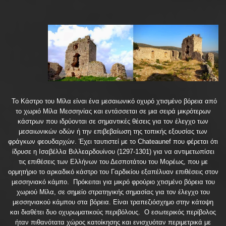
Το Κάστρο του Μίλα είναι ένα μεσαιωνικό οχυρό χτισμένο βόρεια από
το χωριό Μίλα Μεσσηνίας και εντάσσεται σε μια σειρά μικρότερων
κάστρων που ιδρύονται σε σημαντικές θέσεις για τον έλεγχο των
μεσαιωνικών οδών ή την επιβεβαίωση της τοπικής εξουσίας των
φράγκων φεουδαρχών. Έχει ταυτιστεί με το Chateaunef που φέρεται ότι
ίδρυσε η Ισαβέλλα Βιλλεαρδουίνου (1297-1301) για να αντιμετωπίσει
τις επιθέσεις των Ελλήνων του Δεσποτάτου του Μορέως, που με
ορμητήριο το αρκαδικό κάστρο του Γαρδικίου εξαπέλυαν επιθέσεις στον
μεσσηνιακό κάμπο. Πρόκειται για μικρό φρούριο χτισμένο βόρεια του
χωριού Μίλα, σε σημείο στρατηγικής σημασίας για τον έλεγχο του
μεσσηνιακού κάμπου στα βόρεια. Είναι τραπεζιόσχημο στην κάτοψη
και διαθέτει δυο οχυρωματικούς περιβόλους. Ο εσωτερικός περίβολος
ήταν πιθανότατα χώρος κατοίκησης και ενισχυόταν περιμετρικά με