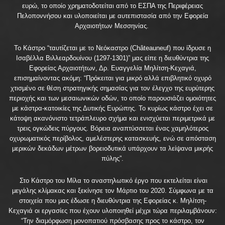
ευρώ, το οποίο χρηματοδοτείται από το ΕΣΠΑ της Περιφέρειας
Πελοποννήσου και υλοποιείται με αυτεπιστασία από την Εφορεία
Αρχαιοτήτων Μεσσηνίας.
Το Κάστρο “ταυτίζεται με το Νεόκαστρο (Châteauneuf) που ίδρυσε η
Ισαβέλλα Βιλλεαρδουίνου (1297-1301)” μας είπε η διευθύντρια της
Εφορείας Αρχαιοτήτων, Δρ. Ευαγγελία Μηλίτση-Κεχαγιά,
επισημαίνοντας ακόμη: “Πρόκειται για μικρό αλλά επιβλητικό οχυρό
χτισμένο σε θέση στρατηγικής σημασίας για τον έλεγχο της ευρύτερης
περιοχής και των μεσαιωνικών οδών, το οποίο παρουσιάζει ομοιότητες
με κάστρα-κατοικίες της Δυτικής Ευρώπης. Το κυρίως κάστρο έχει σε
κάτοψη ακανόνιστο τετράπλευρο σχήμα και ενισχύεται περιμετρικά με
τρεις ογκώδεις πύργους. Βόρεια αναπτύσσεται ένας χαμηλότερος
οχυρωματικός περίβολος, αμελέστερης κατασκευής, ενώ σε απόσταση
μερικών δεκάδων μέτρων βορειοδυτικά υπάρχουν τα λείψανα μικρής
πύλης”.
Στο Κάστρο του Μίλα το αναστηλωτικό έργο που εκτελείται είναι
μεγάλης κλίμακας και ξεκίνησε τον Μάρτιο του 2020. Σύμφωνα με τα
στοιχεία που μας έδωσε η διευθύντρια της Εφορείας κ. Μηλίτση-
Κεχαγιά οι εργασίες που έχουν υλοποιηθεί μέχρι τώρα περιλαμβάνουν:
“Την διαμόρφωση μονοπατιού πρόσβασης προς το κάστρο, τον