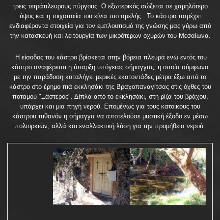
τρεις τετράπλευρους πύργους. Ο εξωτερικός σώζεται σε χαμηλότερο
ύψος και η τοιχοποιία του είναι πιο αμελής. Το κάστρο παρέχει
ενδιαφέροντα στοιχεία για τον εμπλουτισμό της γνώσης μας γύρω από
την κατασκευή και λειτουργία των μικρότερων οχυρών του Μεσαίωνα.
Η είσοδος του κάστρο βρίσκεται στην βόρεια πλευρά ενώ εντός του
κάστρο αναφέρεται η ύπαρξη υπόγειας σήραγγας, η οποία σύμφωνα
με την παράδοση καταλήγει μερικές εκατοντάδες μέτρα έξω από το
κάστρο στο έρημο πιά εκκλησάκι της Βραχοπαναγίτσας στις όχθες του
ποταμού "Ξάστερος". Δίπλα από το εκκλησάκι, στη ρίζα του βράχου,
υπάρχει και μια πηγή νερού. Επομένως για τους κατοίκους του
κάστρου πιθανόν η σήραγγα να αποτελούσε μυστική έξοδο εν μέσω
πολιορκιών, αλλά και εναλλακτική λύση για την προμήθεια νερού.