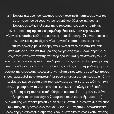
Στη βόρεια πλευρά του κάστρου έχουν αφαιρεθεί επιχώσεις για τον
εντοπισμό του σχεδόν κατεστραμμένου βόρειου τείχους. Στη
βορειοανατολική πλευρά της οχύρωσης πραγματοποιήθηκε
ανακατασκευή της κατεστραμμένης βορειοανατολικής γωνίας και
γίνονται εργασίες καθαρισμού και αποκατάστασης. Στο νότιο και στο
ανατολικό τείχος έχουν γίνει εργασίες αποκατάστασης και
συμπλήρωσης με λιθοδομή στα εξωτερικά ανοίγματα και στις
σπηλαιώσεις. Στη να πλευρά της οχύρωσης έχουν ολοκληρωθεί οι
εργασίες αποκατάστασης του περίδρομου και η επίστρωσή του με
κονίαμα και έχουν σχεδόν ολοκληρωθεί οι εργασίες λιθοσυμπλήρωσης
των τοξοθυρίδων και των παραθύρων, καθώς και η αρμολόγηση των
όψεων της οχύρωσης εσωτερικά και εξωτερικά. Στον ανατολικό πύργο
έχουν αφαιρεθεί με ανασκαφική μέθοδο εκτεταμένες επιχώσεις από την
περίμετρο και το εσωτερικό του προκειμένου να εντοπιστούν τα ίχνη
των περιμετρικών τοιχοποιιών του, κυρίως στις πλάγιες πλευρές και
στη δυτική όψη του και ακολούθησε η αποκατάσταση των εν λόγω
πλευρών (οι οποίες έχουν ξεπεράσει σε ύψος τα 5μ. περίπου).
Ακολούθως και προκειμένου να ενισχυθεί στατικά η ανατολική πλευρά
του πύργου, η οποία σώζεται σε ύψος 12μ. περίπου, ξανακτίστηκε
ολόκληρη η εσωτερική όψη της. Στον ανατολικό πύργο έχουν επίσης