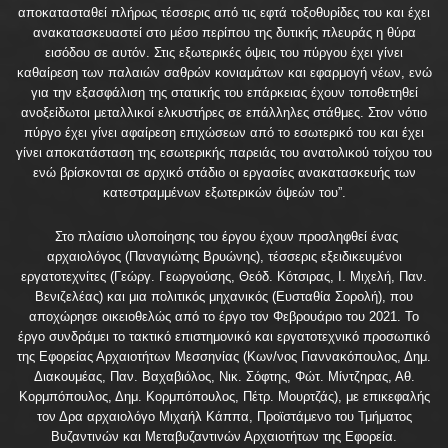
αποκατασταθεί πλήρως τέσσερις από τις εφτά τοξοθυρίδες του και έχει
ανακατασκευαστεί στο μέσο περίπου της δυτικής πλευράς η θύρα
εισόδου σε αυτόν. Στις εξωτερικές όψεις του πύργου έχει γίνει
καθαίρεση των παλαιών σαθρών κονιαμάτων και εφαρμογή νέων, ενώ
για την εξασφάλιση της στατικής του επάρκειας έχουν τοποθετηθεί
ανοξείδωτοι μεταλλικοί ελκυστήρες σε επάλληλες στάθμες. Στον νότιο
πύργο έχει γίνει αφαίρεση επιχώσεων από το εσωτερικό του και έχει
γίνει αποκατάσταση της εσωτερικής παρειάς του ανατολικού τοίχου του
ενώ βρίσκονται σε αρχικό στάδιο οι εργασίες ανακατασκευής των
κατεστραμμένων εξωτερικών όψεών του”.
Στο πλαίσιο υλοποίησης του έργου έχουν προσληφθεί ένας
αρχαιολόγος (Παναγιώτης Βρυώνης), τέσσερις εξειδικευμένοι
εργατοτεχνίτες (Γεώργ. Γεωργούσης, Θεόδ. Κότσιρας, Ι. Μιχελή, Παν.
Βενιζελέας) και μια πολιτικός μηχανικός (Ευσταθία Σορολή), που
αποχώρησε οικειοθελώς από το έργο τον Φεβρουάριο του 2021. Το
έργο συνδράμει το τακτικό επιστημονικό και εργατοτεχνικό προσωπικό
της Εφορείας Αρχαιοτήτων Μεσσηνίας (Κων/νος Γιαννακόπουλος, Δημ.
Διακουμέας, Παν. Βαχαβιόλος, Νικ. Σόφτης, Φώτ. Μίντζηρας, Αθ.
Κορμπόπουλος, Δημ. Κορμπόπουλος, Πέτρ. Μουρτζάς), με επικεφαλής
τον Δρα αρχαιολόγο Μιχαήλ Κάππα, Προϊστάμενο του Τμήματος
Βυζαντινών και Μεταβυζαντινών Αρχαιοτήτων της Εφορεία.